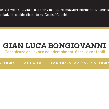
 del sito web e attività di marketing mirate. Per maggiori informazioni, riveda l
relative ai cookie, cliccando su 'Gestisci Cookie'
GIAN LUCA BONGIOVANNI
Consulenza del lavoro ed adempimenti fiscali e contabili
 STUDIO
ATTIVITÀ
DOCUMENTAZIONE DI STUDI