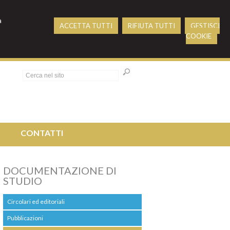
a
ACCETTA TUTTI
RIFIUTA TUTTI
GESTISCI
COOKIE
O
CONTATTI
DOCUMENTAZIONE DI
STUDIO
Circolari ed editoriali
Pubblicazioni