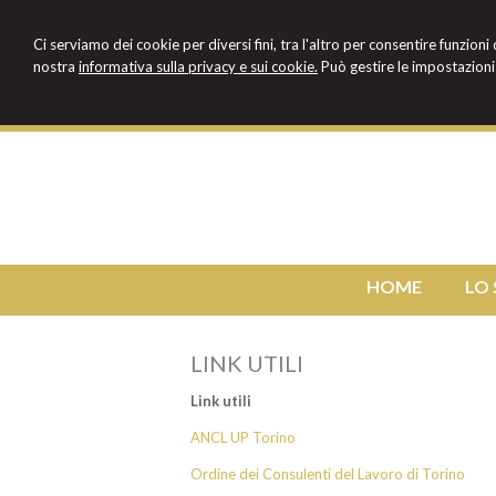
Ci serviamo dei cookie per diversi fini, tra l'altro per consentire funzioni
nostra
informativa sulla privacy e sui cookie.
Può gestire le impostazioni 
HOME
LO
LINK UTILI
Link utili
ANCL UP Torino
Ordine dei Consulenti del Lavoro di Torino